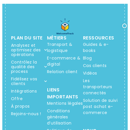
PLAN DU SITE
MÉTIERS
RESSOURCES
Transport &
Guides & e-
Analysez et
optimisez des
logistique
books
opérations
E-commerce &
Blog
Contrôlez la
digital
Cas clients
qualité des
process
Relation client
Vidéos
Fidélisez vos
Les
clients
transporteurs
LIENS
Intégrations
connectés
IMPORTANTS
Offre
Solution de suivi
Mentions légales
À propos
post achat e-
Conditions
commerce
Rejoins-nous !
générales
d’utilisation