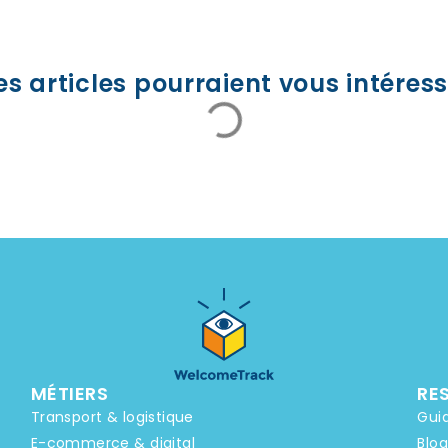
es articles pourraient vous intéress
MÉTIERS
RE
Transport & logistique
Gui
E-commerce & digital
Blo