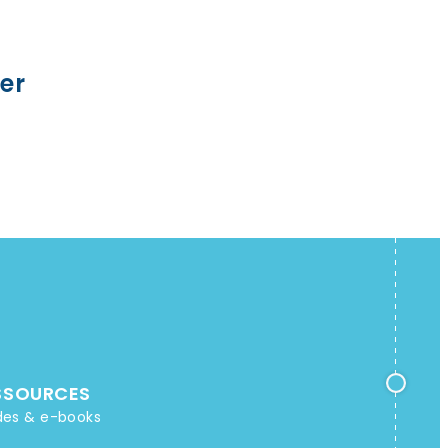
er
SSOURCES
des & e-books
g