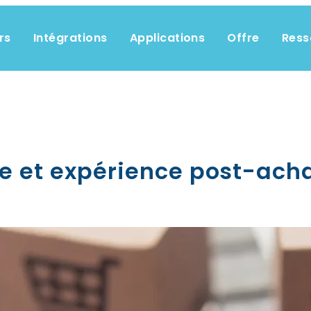
rs
Intégrations
Applications
Offre
Ress
 et expérience post-achat