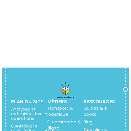
PLAN DU SITE
MÉTIERS
RESSOURCES
Transport &
Guides & e-
Analysez et
optimisez des
logistique
books
opérations
E-commerce &
Blog
Contrôlez la
digital
Cas clients
qualité des